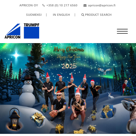
APRICON OY
+358 (0) 10 217 6560
apricon@apricon.fi
SUOMEKSI
|
IN ENGLISH
|
PRODUCT SEARCH