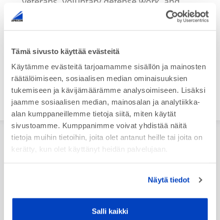
veterans, voluntary defense work, and
sports.
Tämä sivusto käyttää evästeitä
Käytämme evästeitä tarjoamamme sisällön ja mainosten
räätälöimiseen, sosiaalisen median ominaisuuksien
tukemiseen ja kävijämäärämme analysoimiseen. Lisäksi
jaamme sosiaalisen median, mainosalan ja analytiikka-
alan kumppaneillemme tietoja siitä, miten käytät
sivustoamme. Kumppanimme voivat yhdistää näitä
tietoja muihin tietoihin, joita olet antanut heille tai joita on
kerätty, kun olet käyttänyt heidän palvelujaan.
News
Näytä tiedot
10.3.2026
– Apricon in Konepaja – Nordic Welding Expo –
17.-19.3.2026
294 Welcome to our stand E620 at Konepaja - Nordic Welding
Salli kaikki
Expo - 3D Expo! At the stand you…