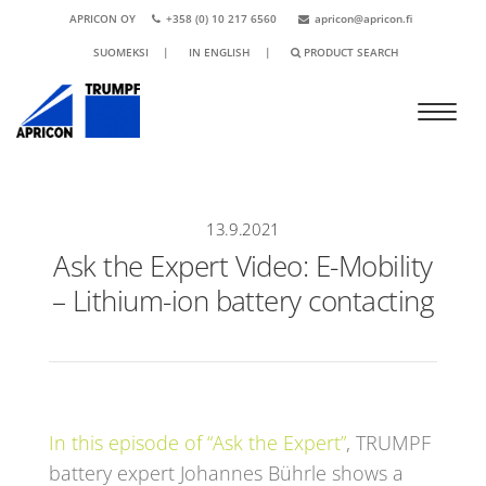
APRICON OY
+358 (0) 10 217 6560
apricon@apricon.fi
SUOMEKSI
|
IN ENGLISH
|
PRODUCT SEARCH
13.9.2021
Ask the Expert Video: E-Mobility
– Lithium-ion battery contacting
In this episode of “Ask the Expert”
, TRUMPF
battery expert Johannes Bührle shows a