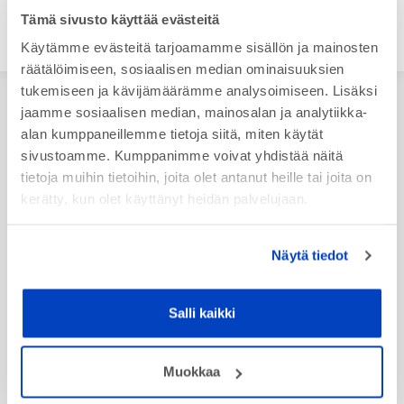
Tämä sivusto käyttää evästeitä
Käytämme evästeitä tarjoamamme sisällön ja mainosten
räätälöimiseen, sosiaalisen median ominaisuuksien
tukemiseen ja kävijämäärämme analysoimiseen. Lisäksi
jaamme sosiaalisen median, mainosalan ja analytiikka-
News
alan kumppaneillemme tietoja siitä, miten käytät
sivustoamme. Kumppanimme voivat yhdistää näitä
tietoja muihin tietoihin, joita olet antanut heille tai joita on
10.3.2026
– Apricon in Konepaja – Nordic Welding Expo –
kerätty, kun olet käyttänyt heidän palvelujaan.
17.-19.3.2026
294 Welcome to our stand E620 at Konepaja - Nordic Welding
Expo - 3D Expo! At the stand you…
Näytä tiedot
SHOW ALL NEWS
Salli kaikki
Latest publications
Muokkaa