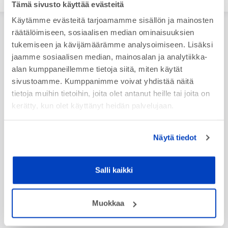
Tämä sivusto käyttää evästeitä
Käytämme evästeitä tarjoamamme sisällön ja mainosten
räätälöimiseen, sosiaalisen median ominaisuuksien
tukemiseen ja kävijämäärämme analysoimiseen. Lisäksi
Uutiset
jaamme sosiaalisen median, mainosalan ja analytiikka-
alan kumppaneillemme tietoja siitä, miten käytät
10.3.2026
– Apricon Konepaja - Nordic Welding Expossa -
sivustoamme. Kumppanimme voivat yhdistää näitä
17.-19.3.2026
tietoja muihin tietoihin, joita olet antanut heille tai joita on
Tervetuloa osastollemme E620 Konepaja - Nordic Welding Expo -
kerätty, kun olet käyttänyt heidän palvelujaan.
3D Expo - messuilla! Osastolla sinulla on mahdollisuus keskustella
asiantuntijoidemme kanssa…
Näytä tiedot
KATSO KAIKKI UUTISET
Salli kaikki
Uusimmat julkaisut
Muokkaa
Atlix TruPrint 5000