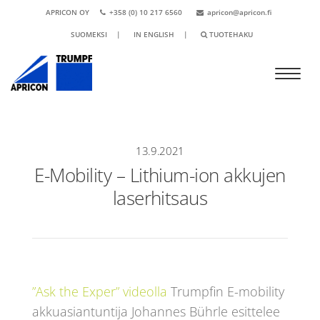
APRICON OY
+358 (0) 10 217 6560
apricon@apricon.fi
SUOMEKSI
|
IN ENGLISH
|
TUOTEHAKU
13.9.2021
E-Mobility – Lithium-ion akkujen
laserhitsaus
”Ask the Exper” videolla
Trumpfin E-mobility
akkuasiantuntija Johannes Bührle esittelee