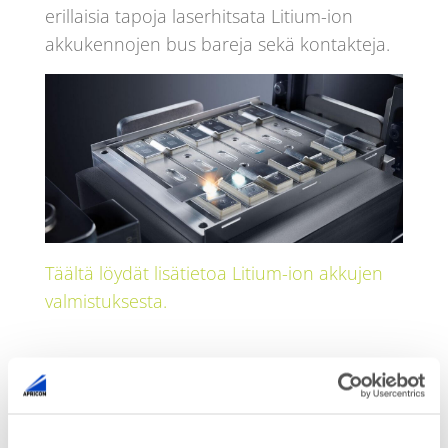
erillaisia tapoja laserhitsata Litium-ion
akkukennojen bus bareja sekä kontakteja.
Täältä löydät lisätietoa Litium-ion akkujen
valmistuksesta.