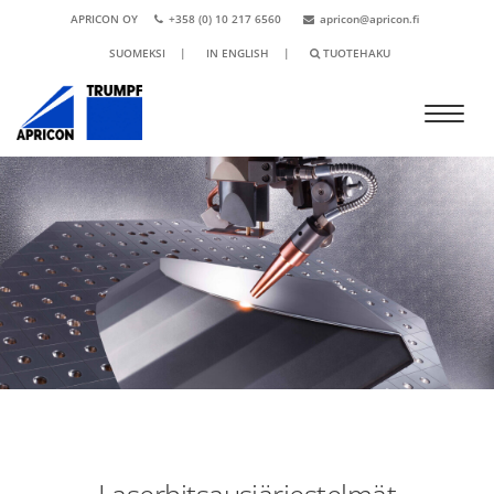
APRICON OY
+358 (0) 10 217 6560
apricon@apricon.fi
SUOMEKSI
|
IN ENGLISH
|
TUOTEHAKU