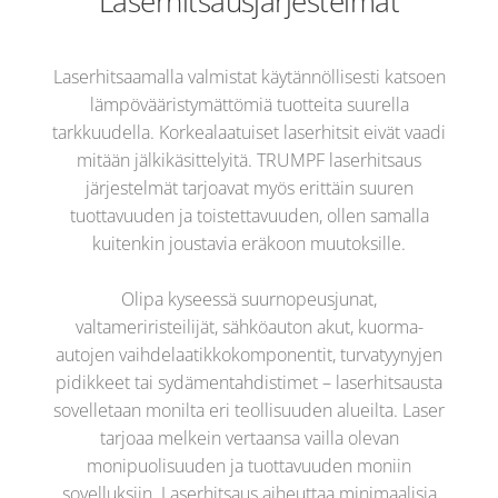
Laserhitsaus­järjestelmät
Laserhitsaamalla valmistat käytännöllisesti katsoen
lämpövääristymättömiä tuotteita suurella
tarkkuudella. Korkealaatuiset laserhitsit eivät vaadi
mitään jälkikäsittelyitä. TRUMPF laserhitsaus
järjestelmät tarjoavat myös erittäin suuren
tuottavuuden ja toistettavuuden, ollen samalla
kuitenkin joustavia eräkoon muutoksille.
Olipa kyseessä suurnopeusjunat,
valtameriristeilijät, sähköauton akut, kuorma-
autojen vaihdelaatikkokomponentit, turvatyynyjen
pidikkeet tai sydämentahdistimet – laserhitsausta
sovelletaan monilta eri teollisuuden alueilta. Laser
tarjoaa melkein vertaansa vailla olevan
monipuolisuuden ja tuottavuuden moniin
sovelluksiin. Laserhitsaus aiheuttaa minimaalisia