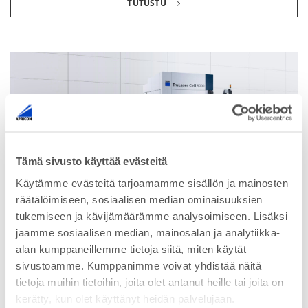
TUTUSTU
Tämä sivusto käyttää evästeitä
Käytämme evästeitä tarjoamamme sisällön ja mainosten
räätälöimiseen, sosiaalisen median ominaisuuksien
tukemiseen ja kävijämäärämme analysoimiseen. Lisäksi
TruLaser Cell 3000
jaamme sosiaalisen median, mainosalan ja analytiikka-
Ainutlaatuinen ja universaali 5-akseinen laserjärjestelmä
alan kumppaneillemme tietoja siitä, miten käytät
sivustoamme. Kumppanimme voivat yhdistää näitä
TUTUSTU
tietoja muihin tietoihin, joita olet antanut heille tai joita on
kerätty, kun olet käyttänyt heidän palvelujaan.