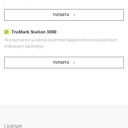
TUTUSTU
TruMark Station 3000
Yksinkertainen ja kätevä lasermrkintäjärjestelmä keskikokoisten
eräkokojen käsittelyyn
TUTUSTU
Uutiset