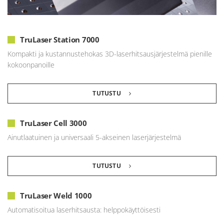
TruLaser Station 7000
Kompakti ja kustannustehokas 3D-laserhitsausjärjestelmä pienille
kokoonpanoille
TUTUSTU
TruLaser Cell 3000
Ainutlaatuinen ja universaali 5-akseinen laserjärjestelmä
TUTUSTU
TruLaser Weld 1000
Automatisoitua laserhitsausta: helppokäyttöisesti