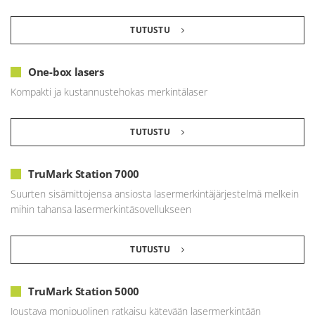
TUTUSTU
One-box lasers
Kompakti ja kustannustehokas merkintälaser
TUTUSTU
TruMark Station 7000
Suurten sisämittojensa ansiosta lasermerkintäjärjestelmä melkein
mihin tahansa lasermerkintäsovellukseen
TUTUSTU
TruMark Station 5000
Joustava monipuolinen ratkaisu kätevään lasermerkintään