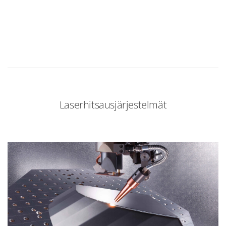
Laserhitsaus­järjestelmät