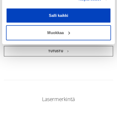
TUTUSTU
Salli kaikki
TruLaser Cell 3000
Muokkaa
Ainutlaatuinen ja universaali 5-akseinen laserjärjestelmä
TUTUSTU
Lasermerkintä