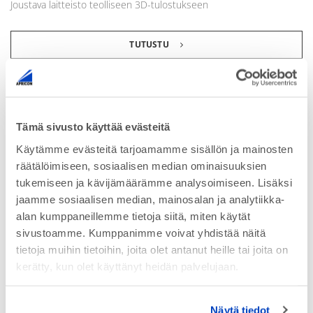
Joustava laitteisto teolliseen 3D-tulostukseen
TUTUSTU
TruPrint 2000
Taloudellista 3D-tulostusta premium laadulla
Tämä sivusto käyttää evästeitä
TUTUSTU
Käytämme evästeitä tarjoamamme sisällön ja mainosten
räätälöimiseen, sosiaalisen median ominaisuuksien
tukemiseen ja kävijämäärämme analysoimiseen. Lisäksi
TruPrint 1000
jaamme sosiaalisen median, mainosalan ja analytiikka-
TruPrint1000 3D tulostuksen huippulaatua kompaktissa koossa
alan kumppaneillemme tietoja siitä, miten käytät
sivustoamme. Kumppanimme voivat yhdistää näitä
TUTUSTU
tietoja muihin tietoihin, joita olet antanut heille tai joita on
kerätty, kun olet käyttänyt heidän palvelujaan.
Jauhepetiprosessi (LMF)
Laser luo kappaleen kerroksittain metallijauheesta
Näytä tiedot