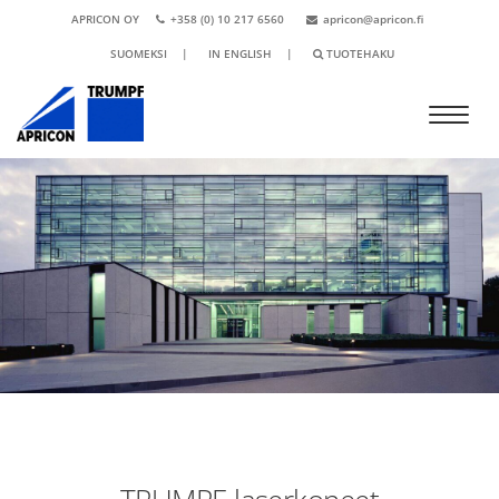
APRICON OY
+358 (0) 10 217 6560
apricon@apricon.fi
SUOMEKSI
|
IN ENGLISH
|
TUOTEHAKU