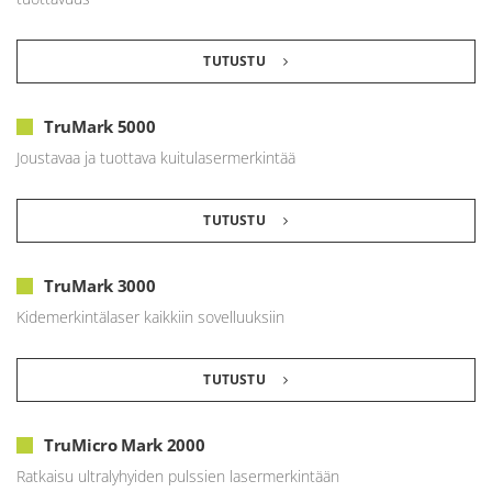
TUTUSTU
TruMark 5000
Joustavaa ja tuottava kuitulasermerkintää
TUTUSTU
TruMark 3000
Kidemerkintälaser kaikkiin sovelluuksiin
TUTUSTU
TruMicro Mark 2000
Ratkaisu ultralyhyiden pulssien lasermerkintään