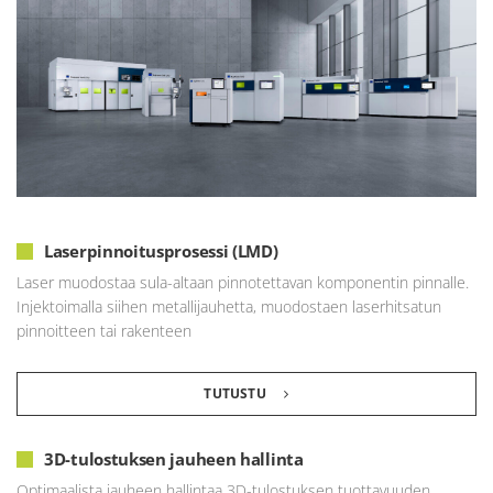
Laserpinnoitusprosessi (LMD)
Laser muodostaa sula-altaan pinnotettavan komponentin pinnalle.
Injektoimalla siihen metallijauhetta, muodostaen laserhitsatun
pinnoitteen tai rakenteen
TUTUSTU
3D-tulostuksen jauheen hallinta
Optimaalista jauheen hallintaa 3D-tulostuksen tuottavuuden