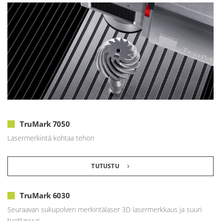
TruMark 7050
Lasermerkintä kohtaa tehon
TUTUSTU
TruMark 6030
Seuraavan sukupolven merkintälaser 3D lasermerkkaus ja suuri
tuottavuus