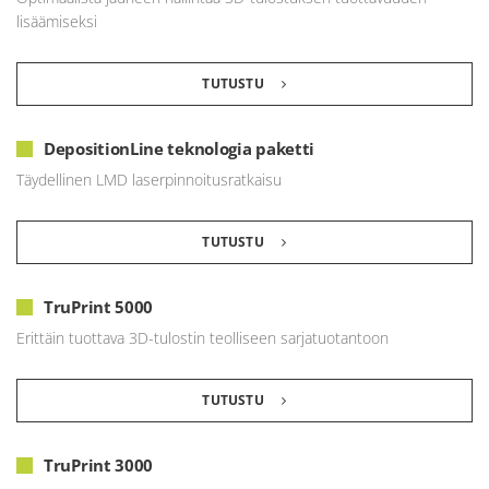
lisäämiseksi
TUTUSTU
DepositionLine teknologia paketti
Täydellinen LMD laserpinnoitusratkaisu
TUTUSTU
TruPrint 5000
Erittäin tuottava 3D-tulostin teolliseen sarjatuotantoon
TUTUSTU
TruPrint 3000