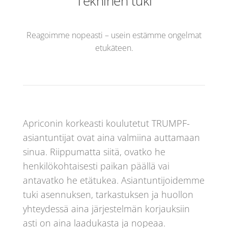
Tekninen tuki
Reagoimme nopeasti – usein estämme ongelmat
etukäteen.
Apriconin korkeasti koulutetut TRUMPF-
asiantuntijat ovat aina valmiina auttamaan
sinua. Riippumatta siitä, ovatko he
henkilökohtaisesti paikan päällä vai
antavatko he etätukea. Asiantuntijoidemme
tuki asennuksen, tarkastuksen ja huollon
yhteydessä aina järjestelmän korjauksiin
asti on aina laadukasta ja nopeaa.