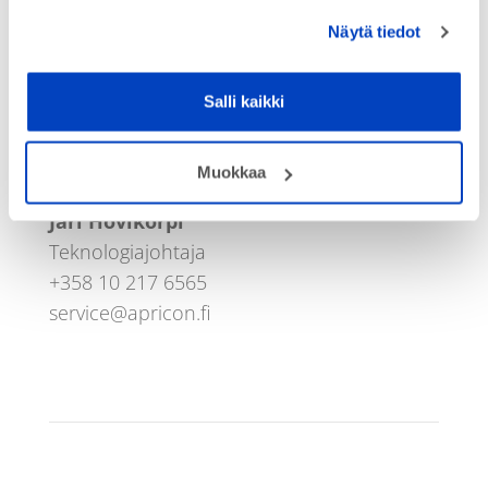
Näytä tiedot
Salli kaikki
Muokkaa
Apricon Huolto:
Jari Hovikorpi
Teknologiajohtaja
+358 10 217 6565
service@apricon.fi