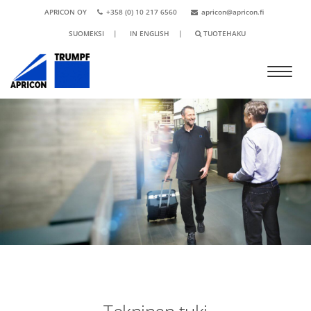
APRICON OY
+358 (0) 10 217 6560
apricon@apricon.fi
SUOMEKSI
|
IN ENGLISH
|
TUOTEHAKU