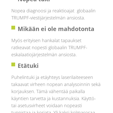
Nopea diagnoosi ja reaktioajat globaalin
TRUMPF-viestijärjestelmän ansiosta.
Mikään ei ole mahdotonta
Myös erityisen hankalat tapaukset
ratkeavat nopesti globaalin TRUMPF-
eskalaatiojärjestelmän ansiosta.
Etätuki
Puhelintuki ja etäyhteys laserilaiteeseen
takaavat virheen nopean analysoinnin sekä
korjauksen. Tämä vähentää paikalla
käyntien tarvetta ja kustannuksia. Käyttö-
tai asetusvirheet voidaan nopeasti
tunnistaa ja korjata. Yli kaksi kolmasosaa