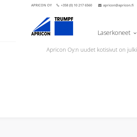
APRICON OY
+358 (0) 10 217 6560
apricon@apricon.fi
Laserkoneet
Etusivu
Uutiset
Apricon Oy uudet kotisivut
Apricon Oy:n uudet kotisivut on julki