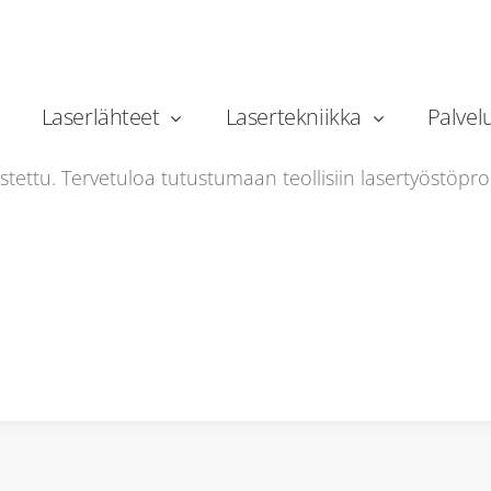
Apricon Oy uudet kotisivu
Laserlähteet
Lasertekniikka
Palvel
stettu. Tervetuloa tutustumaan teollisiin lasertyöstöpro