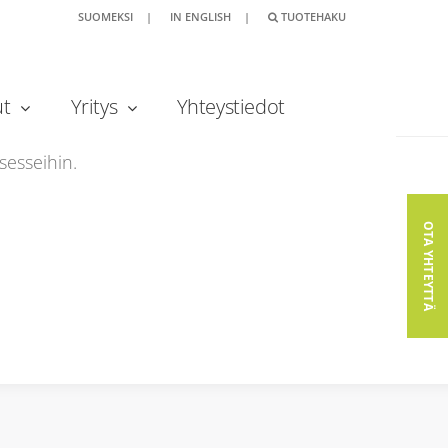
t
SUOMEKSI
|
IN ENGLISH
|
TUOTEHAKU
ut
Yritys
Yhteystiedot
sesseihin.
OTA YHTEYTTÄ
OTA YHTEYTTÄ