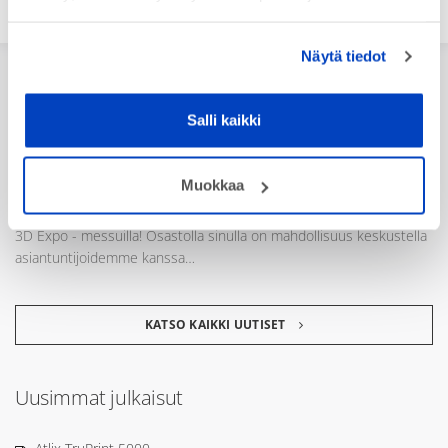
Näytä tiedot
Uutiset
Salli kaikki
10.3.2026
– Apricon Konepaja - Nordic Welding Expossa -
Muokkaa
17.-19.3.2026
Tervetuloa osastollemme E620 Konepaja - Nordic Welding Expo -
3D Expo - messuilla! Osastolla sinulla on mahdollisuus keskustella
asiantuntijoidemme kanssa…
KATSO KAIKKI UUTISET
Uusimmat julkaisut