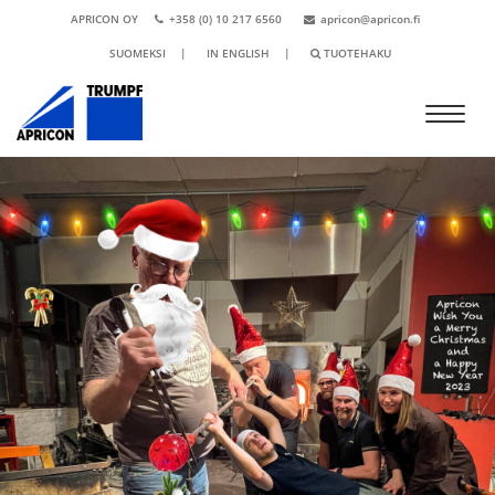
APRICON OY
+358 (0) 10 217 6560
apricon@apricon.fi
SUOMEKSI
|
IN ENGLISH
|
TUOTEHAKU