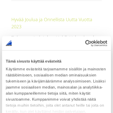
Hyvää Joulua ja Onnellista Uutta Vuotta
2023
Toivottaa: Jari, Juha, Heidi, Valtteri and
Jussi
Tänä vuonna Apricon Oy on tukenut
Tämä sivusto käyttää evästeitä
veteraaneja, vapaaehtoista
Käytämme evästeitä tarjoamamme sisällön ja mainosten
maanpuolustustyötä sekä urheilua.
räätälöimiseen, sosiaalisen median ominaisuuksien
tukemiseen ja kävijämäärämme analysoimiseen. Lisäksi
jaamme sosiaalisen median, mainosalan ja analytiikka-
alan kumppaneillemme tietoja siitä, miten käytät
sivustoamme. Kumppanimme voivat yhdistää näitä
tietoja muihin tietoihin, joita olet antanut heille tai joita on
kerätty, kun olet käyttänyt heidän palvelujaan.