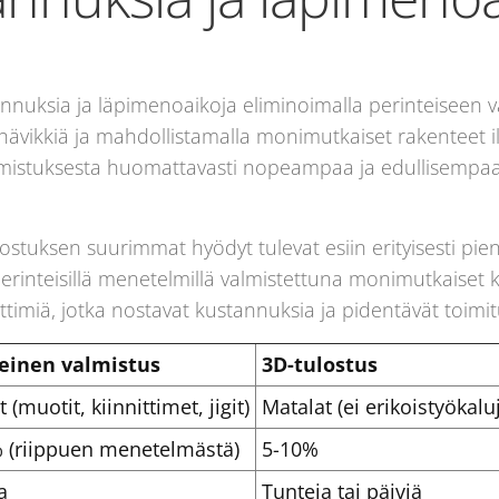
uksia ja läpimenoaikoja eliminoimalla perinteiseen valm
ihävikkiä ja mahdollistamalla monimutkaiset rakenteet 
lmistuksesta huomattavasti nopeampaa ja edullisempaa,
ostuksen suurimmat hyödyt tulevat esiin erityisesti pie
nteisillä menetelmillä valmistettuna monimutkaiset kap
nittimiä, jotka nostavat kustannuksia ja pidentävät toimit
einen valmistus
3D-tulostus
 (muotit, kiinnittimet, jigit)
Matalat (ei erikoistyökalu
 (riippuen menetelmästä)
5-10%
a
Tunteja tai päiviä