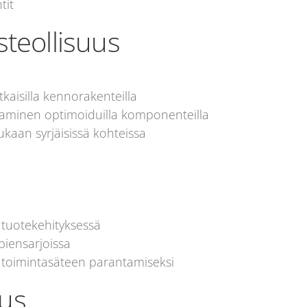
tit
steollisuus
isilla kennorakenteilla
aminen optimoiduilla komponenteilla
kaan syrjäisissä kohteissa
 tuotekehityksessä
piensarjoissa
 toimintasäteen parantamiseksi
uus