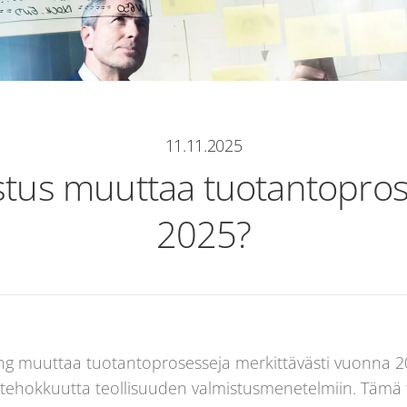
11.11.2025
stus muuttaa tuotantopro
2025?
ring muuttaa tuotantoprosesseja merkittävästi vuonn
stehokkuutta teollisuuden valmistusmenetelmiin. Tämä 