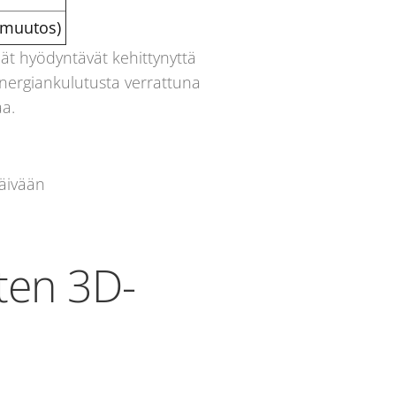
 muutos)
t hyödyntävät kehittynyttä
 energiankulutusta verrattuna
aa.
päivään
iten 3D-