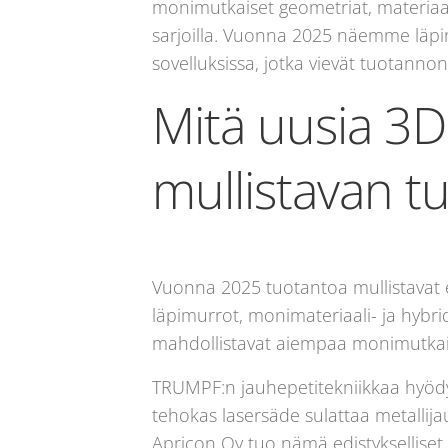
monimutkaiset geometriat, materiaa
sarjoilla. Vuonna 2025 näemme läpimu
sovelluksissa, jotka vievät tuotannon 
Mitä uusia 3D
mullistavan 
Vuonna 2025 tuotantoa mullistavat er
läpimurrot, monimateriaali- ja hybr
mahdollistavat aiempaa monimutkai
TRUMPF:n jauhepetitekniikkaa hyödyn
tehokas lasersäde sulattaa metallij
Apricon Oy tuo nämä edistykselliset r