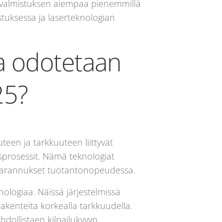
 valmistuksen aiempaa pienemmillä
stuksessa ja laserteknologian
ta odotetaan
25?
een ja tarkkuuteen liittyvät
sprosessit. Nämä teknologiat
parannukset tuotantonopeudessa.
ologiaa. Näissä järjestelmissä
kenteita korkealla tarkkuudella.
hdollistaen kilpailukyvyn