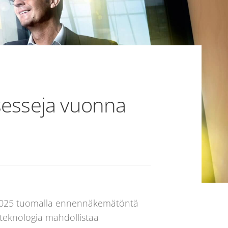
sesseja vuonna
a 2025 tuomalla ennennäkemätöntä
teknologia mahdollistaa