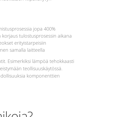
lmistusprosessia jopa 400%
n korjaus tulostusprosessin aikana
kset erityistarpeisiin
en samalla laitteella
it. Esimerkiksi lämpöä tehokkaasti
yleistymään teollisuuskäytössä.
hdollisuuksia komponenttien
ikoja?