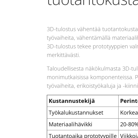
3D-tulostus vähentää tuotantokustann
työvaiheita, vähentämällä materiaal
3D-tulostus tekee prototyyppien va
merkittävästi.
Taloudellisesta näkökulmasta 3D-tul
monimutkaisissa komponenteissa. Peri
työvaiheita, erikoistyökaluja ja -kiin
Kustannustekijä
Perint
Työkalukustannukset
Korkeat
Materiaalihävikki
20-80%
Tuotantoaika prototyypille
Viikkoj