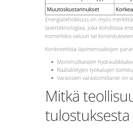
Muutoskustannukset
Korkea
Energiatehokkuus on myös merkittäv
laserteknologiaa, joka kohdistaa ene
esimerkiksi valuun tai koneistukseen,
Konkreettisia läpimenoaikojen parann
Monimutkaisten hydrauliikkakom
Räätälöityjen työkalujen toim
Varaosien varastointitarve on 
Mitkä teollis
tulostuksest