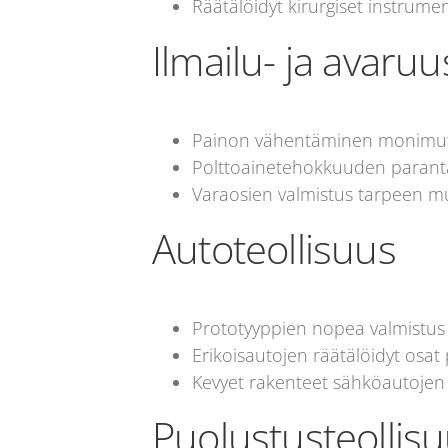
Räätälöidyt kirurgiset instrumen
Ilmailu- ja avaruu
Painon vähentäminen monimutka
Polttoainetehokkuuden parant
Varaosien valmistus tarpeen mu
Autoteollisuus
Prototyyppien nopea valmistus
Erikoisautojen räätälöidyt osat 
Kevyet rakenteet sähköautojen
Puolustusteollis