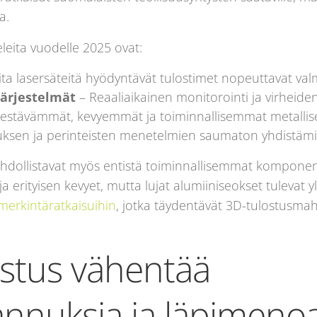
a.
leita vuodelle 2025 ovat:
ta lasersäteitä hyödyntävät tulostimet nopeuttavat va
järjestelmät
– Reaaliaikainen monitorointi ja virheide
estävämmät, kevyemmät ja toiminnallisemmat metalliseo
uksen ja perinteisten menetelmien saumaton yhdistämin
ahdollistavat myös entistä toiminnallisemmat komponent
ja erityisen kevyet, mutta lujat alumiiniseokset tulevat 
erkintäratkaisuihin
, jotka täydentävät 3D-tulostusma
ostus vähentää
nnuksia ja läpimenoa