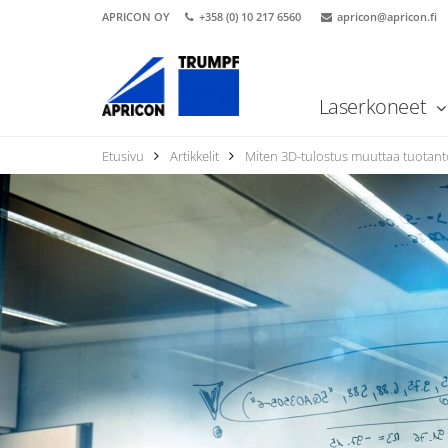
APRICON OY
+358 (0) 10 217 6560
apricon@apricon.fi
Laserkoneet
Etusivu
Artikkelit
Miten 3D-tulostus muuttaa tuotan