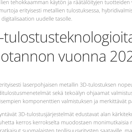
lien tehokkaamman käytön ja räätälöityjen tuotteiden
rtoja erityisesti metallien tulostuksessa, hybridivalmi
digitalisaation uudelle tasolle.
-tulostusteknologioi
tuotannon vuonna 20
ityisesti laserpohjaisen metallin 3D-tulostuksen nopeut
iditulostusmenetelmät sekä tekoälyn ohjaamat valmistu
sempien komponenttien valmistuksen ja merkittävät 
tävät 3D-tulostusjärjestelmät edustavat alan kärkitekn
auhetta kerros kerrokselta muodostaen monimutkaisia ra
atkaisut suomalaisten teollisuusyritysten saataville, ma