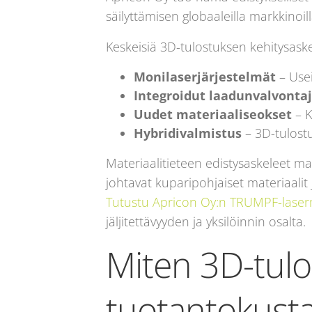
säilyttämisen globaaleilla markkinoill
Keskeisiä 3D-tulostuksen kehitysaske
Monilaserjärjestelmät
– Usei
Integroidut laadunvalvonta
Uudet materiaaliseokset
– K
Hybridivalmistus
– 3D-tulost
Materiaalitieteen edistysaskeleet m
johtavat kuparipohjaiset materiaalit 
Tutustu Apricon Oy:n TRUMPF-laserm
jäljitettävyyden ja yksilöinnin osalta.
Miten 3D-tul
tuotantokusta