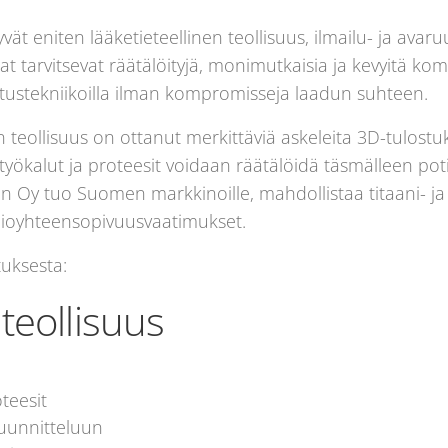
 eniten lääketieteellinen teollisuus, ilmailu- ja avaruu
at tarvitsevat räätälöityjä, monimutkaisia ja kevyitä ko
tustekniikoilla ilman kompromisseja laadun suhteen.
en teollisuus on ottanut merkittäviä askeleita 3D-tulos
t työkalut ja proteesit voidaan räätälöidä täsmälleen po
n Oy tuo Suomen markkinoille, mahdollistaa titaani- ja 
 bioyhteensopivuusvaatimukset.
tuksesta:
 teollisuus
oteesit
suunnitteluun