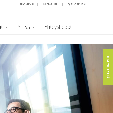
SUOMEKSI
|
IN ENGLISH
|
TUOTEHAKU
ut
Yritys
Yhteystiedot
OTA YHTEYTTÄ
OTA YHTEYTTÄ