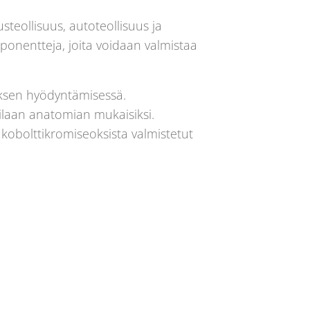
steollisuus, autoteollisuus ja
mponentteja, joita voidaan valmistaa
tuksen hyödyntämisessä.
tilaan anatomian mukaisiksi.
kobolttikromiseoksista valmistetut