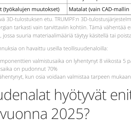
t (työkalujen muutokset)
Matalat (vain CAD-mallin
ä 3D-tulostuksen etu. TRUMPF:n 3D-tulostusjärjestelmä
rgian tarkasti vain tarvittaviin kohtiin. Tämä vähentää
 jossa suuria materiaalimääriä täytyy käsitellä tai poist
uksia on havaittu useilla teollisuudenaloilla:
ponenttien valmistusaika on lyhentynyt 8 viikosta 5 
itusaika on pudonnut 70%
vähentynyt, kun osia voidaan valmistaa tarpeen mukaan
uudenalat hyötyvät en
a vuonna 2025?