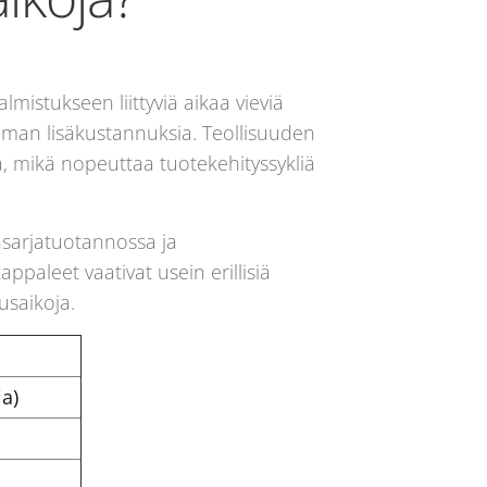
istukseen liittyviä aikaa vieviä
ilman lisäkustannuksia. Teollisuuden
 mikä nopeuttaa tuotekehityssykliä
nsarjatuotannossa ja
paleet vaativat usein erillisiä
usaikoja.
ja)