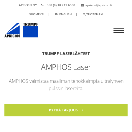
APRICON OY
+358 (0) 10 217 6560
apricon@apricon.fi
SUOMEKSI
|
IN ENGLISH
|
TUOTEHAKU
TRUMPF-LASERLÄHTEET
AMPHOS Laser
AMPHOS valmistaa maailman tehokkaimpia ultralyhyen
pulssin lasereita.
PYYDÄ TARJOUS