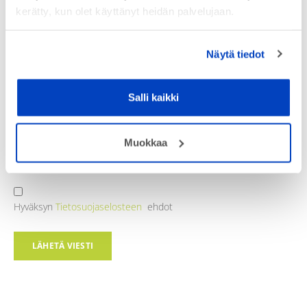
kerätty, kun olet käyttänyt heidän palvelujaan.
Näytä tiedot
Salli kaikki
Muokkaa
Hyväksyn
Tietosuojaselosteen
ehdot