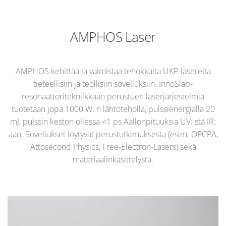
AMPHOS Laser
AMPHOS kehittää ja valmistaa tehokkaita UKP-lasereita
tieteellisiin ja teollisiin sovelluksiin. InnoSlab-
resonaattoritekniikkaan perustuen laserjärjestelmiä
tuotetaan jopa 1000 W: n lähtöteholla, pulssienergialla 20
mJ, pulssin keston ollessa <1 ps Aallonpituuksia UV: stä IR:
ään. Sovellukset löytyvät perustutkimuksesta (esim. OPCPA,
Attosecond Physics, Free-Electron-Lasers) sekä
materiaalinkäsittelystä.