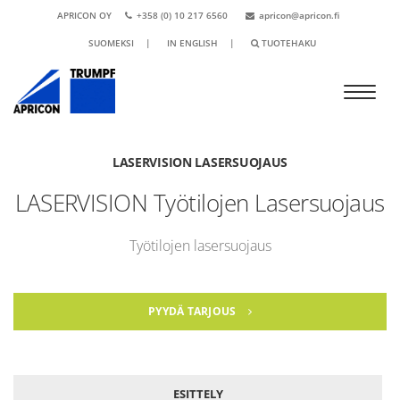
APRICON OY
+358 (0) 10 217 6560
apricon@apricon.fi
SUOMEKSI
|
IN ENGLISH
|
TUOTEHAKU
LASERVISION LASERSUOJAUS
LASERVISION Työtilojen Lasersuojaus
Työtilojen lasersuojaus
PYYDÄ TARJOUS
ESITTELY