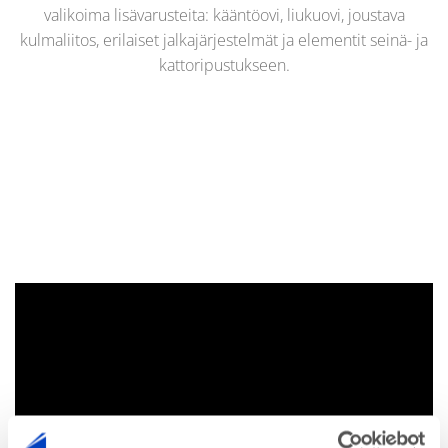
valikoima lisävarusteita: kääntöovi, liukuovi, joustava
kulmaliitos, erilaiset jalkajärjestelmät ja elementit seinä- ja
kattoripustukseen.