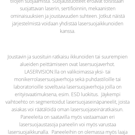
tilojen suojaamista. Suojaustuotteet eroavat toisistaan ​​
suojattavan laserin, sertifioinnin, mekaanisten
ominaisuuksien ja joustavuuden suhteen. Jotkut näistä
järjestelmistä voidaan yhdistää lasersuojaikkunoiden
kanssa.
Joustavin ja suosituin ratkaisu ikkunoiden tai suurempien
alueiden peittämiseen ovat lasersuojaverhot.
LASERVISION:lla on valikoimassa yksi- tai
monikerrolasersuojaverhoja sekä puhdastiloille tai
laboratorioille soveltuvia lasersuojaverhoja joilla on
erityisvaatimuksena, esim. ESD luokitus. Jäykempi
vaihtoehto on segmentoidut lasersuojaseinäpaneelit, joista
asiakas voi räätälöidä oman lasersuojaseinäratkaisun.
Paneeleita on saatavilla myös vastaamaan eri
lasersuojaustasoja paneelin voi myös varustaa
lasersuojaikkunalla. Paneeleihin on olemassa myös laaja