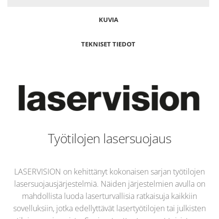
KUVIA
TEKNISET TIEDOT
Työtilojen lasersuojaus
LASERVISION on kehittänyt kokonaisen sarjan työtilojen
lasersuojausjärjestelmiä. Näiden järjestelmien avulla on
mahdollista luoda laserturvallisia ratkaisuja kaikkiin
sovelluksiin, jotka edellyttävät lasertyötilojen tai julkisten