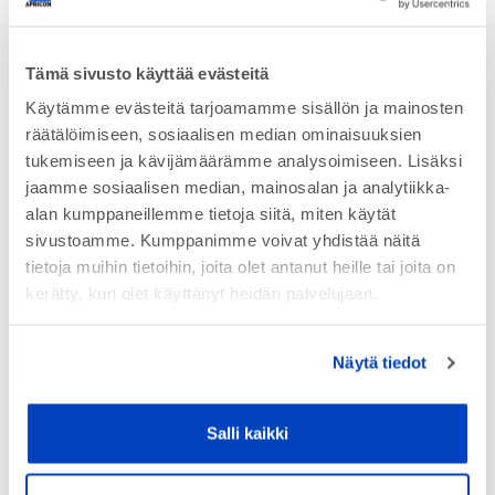
Tämä sivusto käyttää evästeitä
Käytämme evästeitä tarjoamamme sisällön ja mainosten
räätälöimiseen, sosiaalisen median ominaisuuksien
tukemiseen ja kävijämäärämme analysoimiseen. Lisäksi
Ota yhteyttä ja kysy lisää
jaamme sosiaalisen median, mainosalan ja analytiikka-
alan kumppaneillemme tietoja siitä, miten käytät
sivustoamme. Kumppanimme voivat yhdistää näitä
tietoja muihin tietoihin, joita olet antanut heille tai joita on
kerätty, kun olet käyttänyt heidän palvelujaan.
Näytä tiedot
Salli kaikki