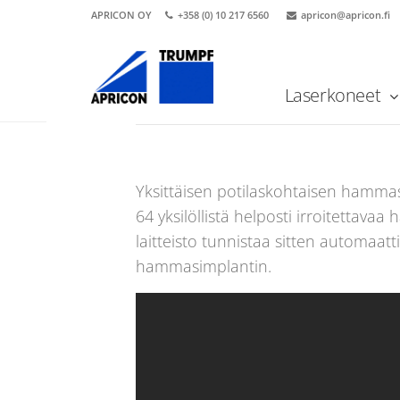
Hammaslääket
APRICON OY
+358 (0) 10 217 6560
apricon@apricon.fi
Laserkoneet
Etusivu
Uutiset
Hammaslääketiede: yksittäisen hamm
Yksittäisen potilaskohtaisen hammasi
64 yksilöllistä helposti irroitettav
laitteisto tunnistaa sitten automaatt
hammasimplantin.