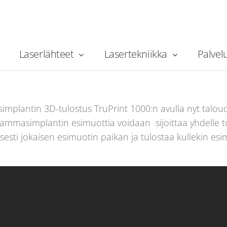
iede: yksittäisen hammas
tulostus esimuottiin
Laserlähteet
Lasertekniikka
Palvel
asimplantin 3D-tulostus esimuottiin
mplantin 3D-tulostus TruPrint 1000:n avulla nyt taloude
aa hammasimplantin esimuottia voidaan sijoittaa yhdelle 
isesti jokaisen esimuotin paikan ja tulostaa kullekin esim