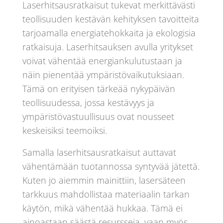
Laserhitsausratkaisut tukevat merkittävästi
teollisuuden kestävän kehityksen tavoitteita
tarjoamalla energiatehokkaita ja ekologisia
ratkaisuja. Laserhitsauksen avulla yritykset
voivat vähentää energiankulutustaan ja
näin pienentää ympäristövaikutuksiaan.
Tämä on erityisen tärkeää nykypäivän
teollisuudessa, jossa kestävyys ja
ympäristövastuullisuus ovat nousseet
keskeisiksi teemoiksi.
Samalla laserhitsausratkaisut auttavat
vähentämään tuotannossa syntyvää jätettä.
Kuten jo aiemmin mainittiin, lasersäteen
tarkkuus mahdollistaa materiaalin tarkan
käytön, mikä vähentää hukkaa. Tämä ei
ainoastaan säästä resursseja, vaan myös