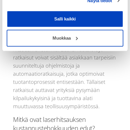
Näytä tiedot
tuotantoprosessien kanssa ja parantaa
näin koko tuotantoketjun tehokkuutta.
Salli kaikki
Räätälöinti voi sisältää esimerkiksi erityisten
materiaalien käsittelyyn suunniteltuja
Muokkaa
laitteistoja tai tietynlaisia
hitsausmenetelmiä. Lisäksi räätälöidyt
ratkaisut voivat sisältää asiakkaan tarpeisiin
suunniteltuja ohjelmistoja ja
automaatioratkaisuja, jotka optimoivat
tuotantoprosessit entisestään. Tällaiset
ratkaisut auttavat yrityksiä pysymään
kilpailukykyisinä ja tuottavina alati
muuttuvassa teollisuusympäristössä.
Mitkä ovat laserhitsauksen
kustannustehokkuuden edut?