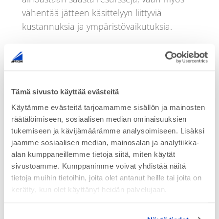
vähentää jätteen käsittelyyn liittyviä
kustannuksia ja ympäristövaikutuksia.
Miten räätälöidyt
laserhitsausratkaisut voivat vastata
teollisuuden tarpeisiin?
Tämä sivusto käyttää evästeitä
Räätälöidyt laserhitsausratkaisut ovat
Käytämme evästeitä tarjoamamme sisällön ja mainosten
avainasemassa, kun pyritään vastaamaan
räätälöimiseen, sosiaalisen median ominaisuuksien
teollisuuden moninaisiin tarpeisiin.
tukemiseen ja kävijämäärämme analysoimiseen. Lisäksi
Jokaisella teollisuudenalalla on omat
jaamme sosiaalisen median, mainosalan ja analytiikka-
alan kumppaneillemme tietoja siitä, miten käytät
erityisvaatimuksensa, ja siksi on tärkeää,
sivustoamme. Kumppanimme voivat yhdistää näitä
että laserhitsausratkaisut voidaan
tietoja muihin tietoihin, joita olet antanut heille tai joita on
mukauttaa kunkin yrityksen yksilöllisiin
kerätty, kun olet käyttänyt heidän palvelujaan.
tarpeisiin. Tämä räätälöinti mahdollistaa
paremman yhteensopivuuden