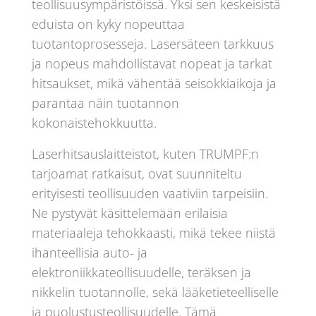
teollisuusympäristöissä. Yksi sen keskeisistä
eduista on kyky nopeuttaa
tuotantoprosesseja. Lasersäteen tarkkuus
ja nopeus mahdollistavat nopeat ja tarkat
hitsaukset, mikä vähentää seisokkiaikoja ja
parantaa näin tuotannon
kokonaistehokkuutta.
Laserhitsauslaitteistot, kuten TRUMPF:n
tarjoamat ratkaisut, ovat suunniteltu
erityisesti teollisuuden vaativiin tarpeisiin.
Ne pystyvät käsittelemään erilaisia
materiaaleja tehokkaasti, mikä tekee niistä
ihanteellisia auto- ja
elektroniikkateollisuudelle, teräksen ja
nikkelin tuotannolle, sekä lääketieteelliselle
ja puolustusteollisuudelle. Tämä