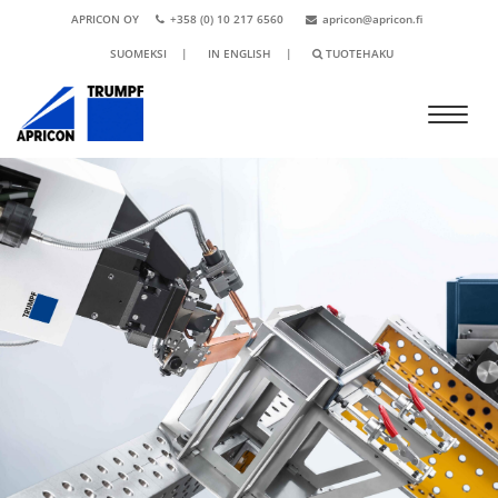
APRICON OY
+358 (0) 10 217 6560
apricon@apricon.fi
SUOMEKSI
|
IN ENGLISH
|
TUOTEHAKU