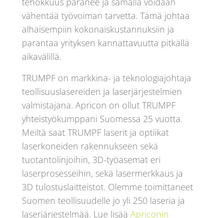
tehokkuus paranee ja samalla voidaan
vähentää työvoiman tarvetta. Tämä johtaa
alhaisempiin kokonaiskustannuksiin ja
parantaa yrityksen kannattavuutta pitkällä
aikavälillä.
TRUMPF on markkina- ja teknologiajohtaja
teollisuuslasereiden ja laserjärjestelmien
valmistajana. Apricon on ollut TRUMPF
yhteistyökumppani Suomessa 25 vuotta.
Meiltä saat TRUMPF laserit ja optiikat
laserkoneiden rakennukseen sekä
tuotantolinjoihin, 3D-työasemat eri
laserprosesseihin, sekä lasermerkkaus ja
3D tulostuslaitteistot. Olemme toimittaneet
Suomen teollisuudelle jo yli 250 laseria ja
laserjärjestelmää. Lue lisää
Apriconin