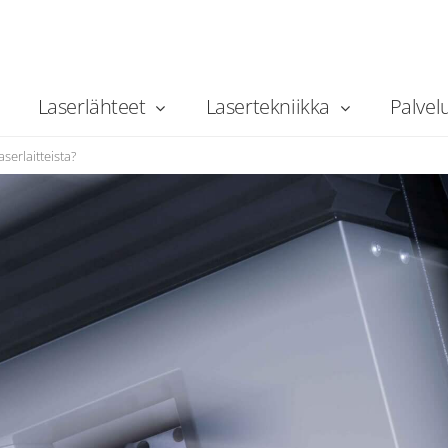
Laserlähteet
Lasertekniikka
Palvel
serlaitteista?