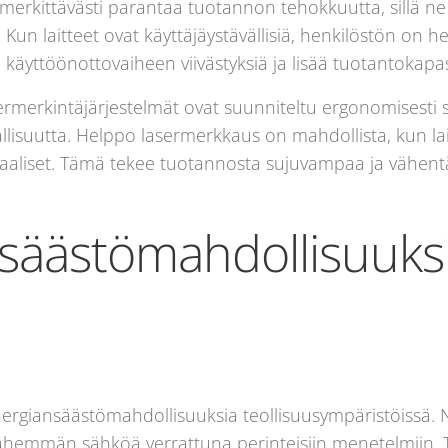
at merkittävästi parantaa tuotannon tehokkuutta, sillä 
. Kun laitteet ovat käyttäjäystävällisiä, henkilöstön on 
äyttöönottovaiheen viivästyksiä ja lisää tuotantokapasi
merkintäjärjestelmät ovat suunniteltu ergonomisesti sek
llisuutta. Helppo lasermerkkaus on mahdollista, kun lai
nimaaliset. Tämä tekee tuotannosta sujuvampaa ja vähe
säästömahdollisuuksia
energiansäästömahdollisuuksia teollisuusympäristöissä. 
 vähemmän sähköä verrattuna perinteisiin menetelmiin. 