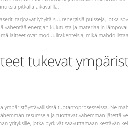
ksia pitkällä aikavälillä.
aserit, tarjoavat lyhyitä suurenergisiä pulsseja, jotka so
vähentää energian kulutusta ja materiaalin lämpövaurio
ämä laitteet ovat moduulirakenteisia, mikä mahdollista
tteet tukevat ympärist
ssa ympäristöystävällisissä tuotantoprosesseissa. Ne mah
vähemmän resursseja ja tuottavat vähemmän jätettä ver
an yrityksille, jotka pyrkivät saavuttamaan kestävän keh