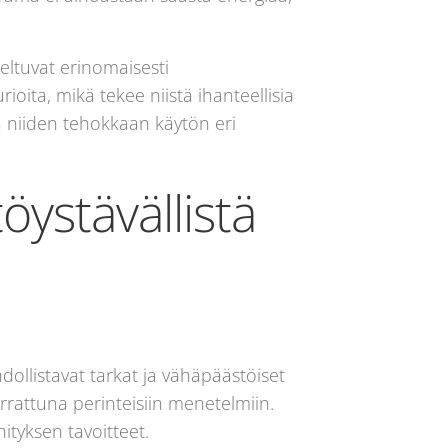
veltuvat erinomaisesti
ita, mikä tekee niistä ihanteellisia
a niiden tehokkaan käytön eri
öystävällistä
dollistavat tarkat ja vähäpäästöiset
rattuna perinteisiin menetelmiin.
ityksen tavoitteet.