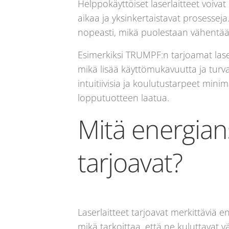
Helppokäyttöiset laserlaitteet voiv
aikaa ja yksinkertaistavat prosesseja
nopeasti, mikä puolestaan vähentää k
Esimerkiksi TRUMPF:n tarjoamat laser
mikä lisää käyttömukavuutta ja turva
intuitiivisia ja koulutustarpeet mi
lopputuotteen laatua.
Mitä energian
tarjoavat?
Laserlaitteet tarjoavat merkittäviä 
mikä tarkoittaa, että ne kuluttavat