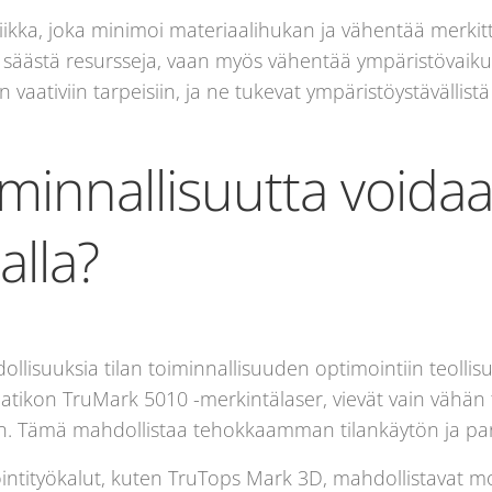
niikka, joka minimoi materiaalihukan ja vähentää merkit
säästä resursseja, vaan myös vähentää ympäristövaikutu
n vaativiin tarpeisiin, ja ne tukevat ympäristöystävällis
oiminnallisuutta void
alla?
lisuuksia tilan toiminnallisuuden optimointiin teollis
aatikon TruMark 5010 -merkintälaser, vievät vain vähän t
n. Tämä mahdollistaa tehokkaamman tilankäytön ja para
intityökalut, kuten TruTops Mark 3D, mahdollistavat 