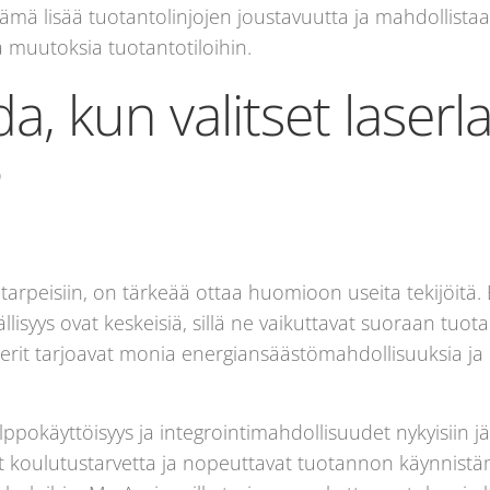
ämä lisää tuotantolinjojen joustavuutta ja mahdollistaa 
iä muutoksia tuotantotiloihin.
, kun valitset laserla
?
n tarpeisiin, on tärkeää ottaa huomioon useita tekijöitä.
lisyys ovat keskeisiä, sillä ne vaikuttavat suoraan tuot
erit tarjoavat monia energiansäästömahdollisuuksia ja
lppokäyttöisyys ja integrointimahdollisuudet nykyisiin j
vät koulutustarvetta ja nopeuttavat tuotannon käynnistäm