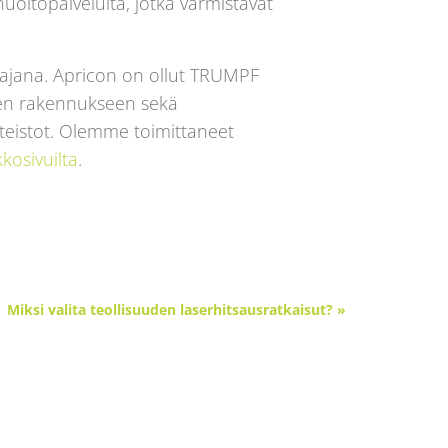
uoltopalveluita, jotka varmistavat
stajana. Apricon on ollut TRUMPF
den rakennukseen sekä
tteistot. Olemme toimittaneet
kosivuilta
.
Miksi valita teollisuuden laserhitsausratkaisut? »