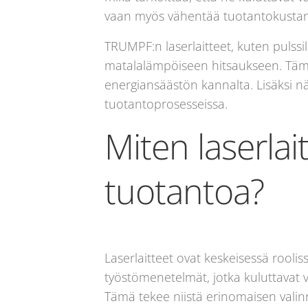
vaan myös vähentää tuotantokustannu
TRUMPF:n laserlaitteet, kuten pulssil
matalalämpöiseen hitsaukseen. Tämä 
energiansäästön kannalta. Lisäksi n
tuotantoprosesseissa.
Miten laserlai
tuotantoa?
Laserlaitteet ovat keskeisessä rooli
työstömenetelmät, jotka kuluttavat 
Tämä tekee niistä erinomaisen valinn