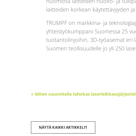
huomiota laitteiden huolto- ja tukip
laitteiden korkean käytettävyyden j
TRUMPF on markkina- ja teknologiajo
yhteistyökumppani Suomessa 25 vuot
tuotantolinjoihin, 3D-työasemat eri 
Suomen teollisuudelle jo yli 250 laser
« Miten suunnitella tehokas laserleikkausjärjeste
NÄYTÄ KAIKKI ARTIKKELIT