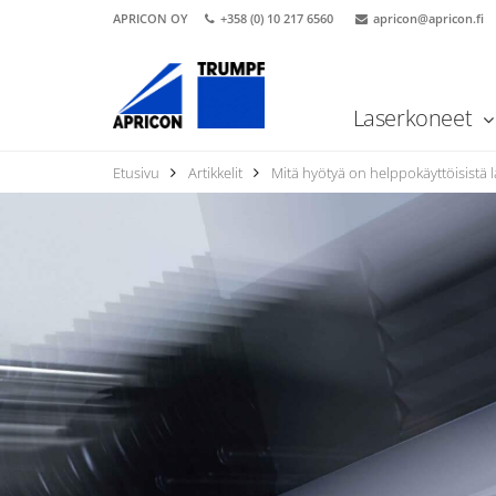
APRICON OY
+358 (0) 10 217 6560
apricon@apricon.fi
Laserkoneet
Etusivu
Artikkelit
Mitä hyötyä on helppokäyttöisistä la