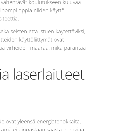
ne vähentävät koulutukseen kuluvaa
helpompi oppia niiden käyttö
teettia.
ä seisten että istuen käytettäviksi,
tteiden käyttöliittymät ovat
ntää virheiden määrää, mikä parantaa
 laserlaitteet
Ne ovat yleensä energiatehokkaita,
Tämä ei ainoastaan säästä energiaa,