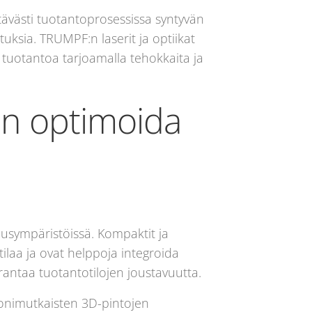
tävästi tuotantoprosessissa syntyvän
ksia. TRUMPF:n laserit ja optiikat
tä tuotantoa tarjoamalla tehokkaita ja
aan optimoida
uusympäristöissä. Kompaktit ja
ilaa ja ovat helppoja integroida
ntaa tuotantotilojen joustavuutta.
monimutkaisten 3D-pintojen