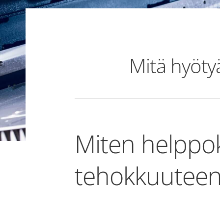
Mitä hyötyä
Miten helppok
tehokkuuteen