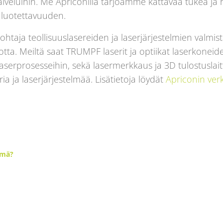
alveluihin. Me Apriconilla tarjoamme kattavaa tukea ja h
a luotettavuuden.
htaja teollisuuslasereiden ja laserjärjestelmien valmi
ta. Meiltä saat TRUMPF laserit ja optiikat laserkonei
laserprosesseihin, sekä lasermerkkaus ja 3D tulostuslai
ia ja laserjärjestelmää. Lisätietoja löydät
Apriconin verk
lmä?