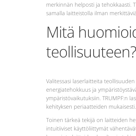
merkinnän helposti ja tehokkaasti. T
samalla laitteistolla ilman merkittäv
Mitä huomioida
teollisuuteen
Valitessasi laserlaitteita teollisuude
energiatehokkuus ja ympäristöystäväl
ympäristövaikutuksiin. TRUMPF:n las
kehityksen periaatteiden mukaisesti.
Toinen tärkeä tekijä on laitteiden he
intuitiiviset käyttöliittymät vähentä